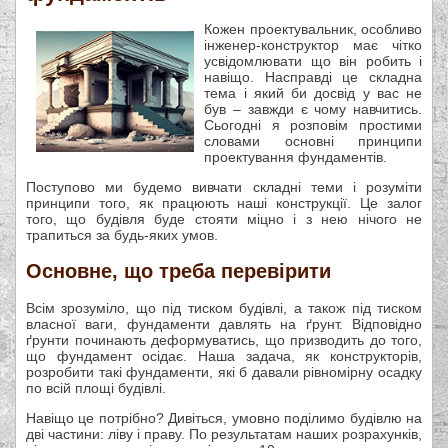
Кожен проектувальник, особливо
інженер-конструктор має чітко
усвідомлювати що він робить і
навіщо. Насправді це складна
тема і який би досвід у вас не
був – завжди є чому навчитись.
Сьогодні я розповім простими
словами основні принципи
проектування фундаментів.
Поступово ми будемо вивчати складні теми і розуміти
принципи того, як працюють наші конструкції. Це залог
того, що будівля буде стояти міцно і з нею нічого не
трапиться за будь-яких умов.
Основне, що треба перевірити
Всім зрозуміло, що під тиском будівлі, а також під тиском
власної ваги, фундаменти давлять на ґрунт. Відповідно
ґрунти починають деформуватись, що призводить до того,
що фундамент осідає. Наша задача, як конструкторів,
розробити такі фундаменти, які б давали рівномірну осадку
по всій площі будівлі.
Навіщо це потрібно? Дивіться, умовно поділимо будівлю на
дві частини: ліву і праву. По результатам наших розрахунків,