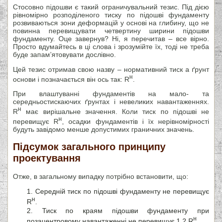
Стосовно підошви є такий ограничувальний тезис. Під дією
рівномірно розподіленого тиску по підошві фундаменту
розвиваються зони деформацій у основі на глибину, що не
повинна перевищувати четвертину ширини підошви
фундаменту. Оце завернув? Ні, я перечитав – все вірно.
Просто вдумайтесь в ці слова і зрозумійте їх, тоді не треба
буде запам’ятовувати дослівно.
Цей тезис отримав свою назву – нормативний тиск а ґрунт
н
основи і позначається він ось так: R
.
При влаштуванні фундаментів на мало- та
середньостискаючих ґрунтах і невеликих навантаженнях.
н
R
має вирішальне значення. Коли тиск по підошві не
н
перевищує R
, осадки фундаментів і їх нерівномірності
будуть завідомо менше допустимих граничних значень.
Підсумок загального принципу
проектування
Отже, в загальному випадку потрібно встановити, що:
Середній тиск по підошві фундаменту не перевищує
н
R
.
Тиск по краям підошви фундаменту при
н
позацентровому навантаженні не перевищує 1,2 R
.