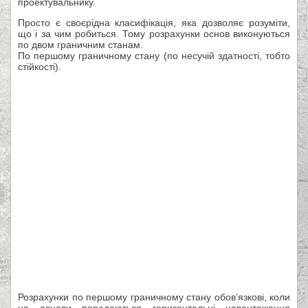
проектувальнику.
Просто є своєрідна класифікація, яка дозволяє розуміти,
що і за чим робиться. Тому розрахунки основ виконуються
по двом граничним станам.
По першому граничному стану (по несучій здатності, тобто
стійкості).
Розрахунки по першому граничному стану обов’язкові, коли
на основи передаються горизонтальні навантаження