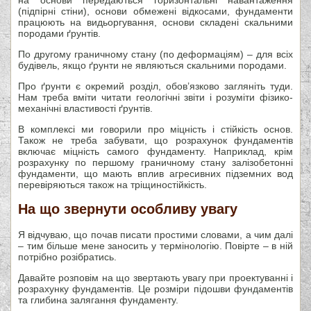
(підпірні стіни), основи обмежені відкосами, фундаменти
працюють на видьоргування, основи складені скальними
породами ґрунтів.
По другому граничному стану (по деформаціям) – для всіх
будівель, якщо ґрунти не являються скальними породами.
Про ґрунти є окремий розділ, обов’язково загляніть туди.
Нам треба вміти читати геологічні звіти і розуміти фізико-
механічні властивості ґрунтів.
В комплексі ми говорили про міцність і стійкість основ.
Також не треба забувати, що розрахунок фундаментів
включає міцність самого фундаменту. Наприклад, крім
розрахунку по першому граничному стану залізобетонні
фундаменти, що мають вплив агресивних підземних вод
перевіряються також на тріщиностійкість.
На що звернути особливу увагу
Я відчуваю, що почав писати простими словами, а чим далі
– тим більше мене заносить у термінологію. Повірте – в ній
потрібно розібратись.
Давайте розповім на що звертають увагу при проектуванні і
розрахунку фундаментів. Це розміри підошви фундаментів
та глибина залягання фундаменту.