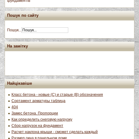
фундаментів
Пошук по сайту
Пошук...
На замітку
Найцікавіше
Класс бетона - новые (С) и старые (В) обозначения
Сортамент арматуры таблица
404
Замес бетона. Пропорции
Как определить снеговую нагрузку
Сбор нагрузок на фундамент
Расчет наклона крыши - сможет сделать каждый
Размер окна в панельном доме