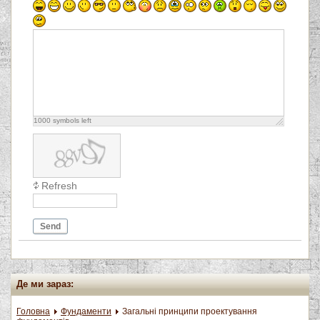
1000
symbols left
Refresh
Send
Де ми зараз:
Головна
Фундаменти
Загальні принципи проектування