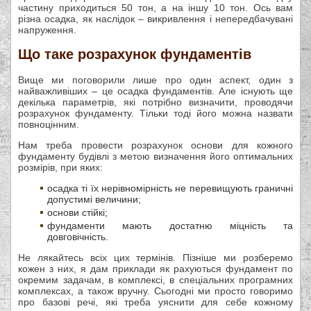
частину приходиться 50 тон, а на іншу 10 тон. Ось вам
різна осадка, як наслідок – викривлення і непередбачувані
напруження.
Що таке розрахунок фундаментів
Вище ми поговорили лише про один аспект, один з
найважливіших – це осадка фундаментів. Але існують ще
декілька параметрів, які потрібно визначити, проводячи
розрахунок фундаменту. Тільки тоді його можна назвати
повноцінним.
Нам треба провести розрахунок основи для кожного
фундаменту будівлі з метою визначення його оптимальних
розмірів, при яких:
осадка ті їх нерівномірність не перевищують граничні
допустимі величини;
основи стійкі;
фундаменти мають достатню міцність та
довговічність.
Не лякайтесь всіх цих термінів. Пізніше ми розберемо
кожен з них, я дам приклади як рахуються фундамент по
окремим задачам, в комплексі, в спеціальних програмних
комплексах, а також вручну. Сьогодні ми просто говоримо
про базові речі, які треба уяснити для себе кожному