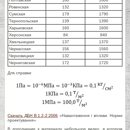
Ровенская
132
1320
Сумская
179
1790
Тернопольская
139
1390
Харьковская
160
1600
Херсонская
84
840
Хмельницкая
137
1370
Черкасская
156
1560
Черновицкая
132
1320
Черниговская
172
1720
Для справки:
Скачать ДБН В.1.2-2:2006
«Навантаження і впливи. Норми
проектування».
В дополнение к материалу небольшое видео, в котором