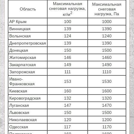
Максимальная
Максимальная
снеговая нагрузка,
Область
снеговая
2
нагрузка, Па
кг/м
АР Крым
100
1000
Винницкая
139
1390
Волынская
124
1240
Днепропетровская
139
1390
Донецкая
150
1500
Житомирская
146
1460
Закарпатская
149
1490
Запорожская
111
1110
Ивано-
153
1530
Франковская
Киевская
160
1600
Кировоградская
132
1320
Луганская
147
1470
Львовская
150
1500
Николаевская
120
1200
Одесская
117
1170
Полтавская
160
1600