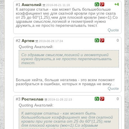
+4
#1
Анатолий
2019-06-21 11:16
К авторам статьи - как может быть большебольше
коэффициент мю для скатной кровли при угле ската
от 25 до 60°(1,25),чем для плоской кровли (мю=1).Со
здравым смыслом,логикой и геометрией нужно
дружить,а не просто перепечатывать текст.
Quote
0
#2
Артем
2019-06-28 17:24
Quoting Анатолий:
Со здравым смыслом,логикой и геометрией
нужно дружить,а не просто перепечатывать
текст.
Больше хейта, больше негатива - это всем поможет
разобраться в ошибках, которых я правда не вижу...
Quote
0
#3
Ростислав
2019-11-28 22:13
Quoting Анатолий:
К авторам статьи - как может быть
большебольше коэффициент мю для скатной
кровли при угле ската от 25 до 60°(1,25),чем
для плоской кровли (мю=1).Со здравым