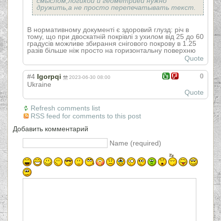
смыслом,логикой и геометрией нужно
дружить,а не просто перепечатывать текст.
В нормативному документі є здоровий глузд: річ в
тому, що при двоскатній покрівлі з ухилом від 25 до 60
градусів можливе збирання снігового покрову в 1.25
разів більше ніж просто на горизонтальну поверхню
Quote
0
#4
Igorpqi
2023-06-30 08:00
Ukraine
Quote
Refresh comments list
RSS feed for comments to this post
Добавить комментарий
Name (required)