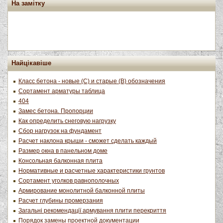
На замітку
Найцікавіше
Класс бетона - новые (С) и старые (В) обозначения
Сортамент арматуры таблица
404
Замес бетона. Пропорции
Как определить снеговую нагрузку
Сбор нагрузок на фундамент
Расчет наклона крыши - сможет сделать каждый
Размер окна в панельном доме
Консольная балконная плита
Нормативные и расчетные характеристики грунтов
Сортамент уголков равнополочных
Армирование монолитной балконной плиты
Расчет глубины промерзания
Загальні рекомендації армування плити перекриття
Порядок замены проектной документации