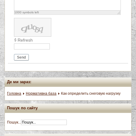
1000
symbols left
Refresh
Send
Де ми зараз:
Головна
Нормативна база
Как определить снеговую нагрузку
Пошук по сайту
Пошук...