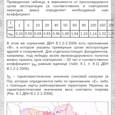
Приведенная таблица, в зависимости от прогнозируемого
срока эксплуатации (а соответственно и повторения
периодов зимы) определяет необходимый нам
коэффициент.
Т,
1
5
10
20
40
50
60
80
100
150
200
лет
γ
0,24
0,55
0,69
0,83
0,96
1,00
1,04
1,10
1,14
1,22
1,2
fm
В этом же нормативе ДБН В.1.2-2:2006 есть приложение
«В», в котором указаны примерные сроки эксплуатации
зданий и сооружений. Для отдельностоящих фундаментов,
например, под лебедку возле железнодорожного полотна
можно принять срок повторения – 50 лет и соответственно
коэффициент γ
равным единице (табл. 8.1, п. 8.11 ДБН
fm
В.1.2-2:2006).
S
–
характеристическое значение снеговой нагрузки (в
0
Па), которое определяется либо по приложению «Е», либо
с помощью карты районирования территории Украины за
характеристическим значением веса снегового покрова
(Рис. 8.1 ДБН В.1.2-2:2006).