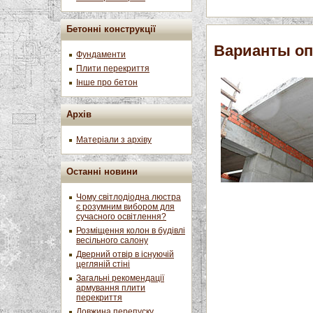
Бетонні конструкції
Варианты оп
Фундаменти
Плити перекриття
Інше про бетон
Архів
Матеріали з архіву
Останні новини
Чому світлодіодна люстра
є розумним вибором для
сучасного освітлення?
Розміщення колон в будівлі
весільного салону
Дверний отвір в існуючій
цегляній стіні
Загальні рекомендації
армування плити
перекриття
Довжина перепуску