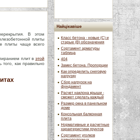
Найцікавіше
ерекрытия. В этом
Класс бетона - новые (С) и
елезобетонной плиты
старые (В) обозначения
ые плиты чаще всего
Сортамент арматуры
таблица
пиранием плит в
этой
404
ь того, как правильно
Замес бетона. Пропорции
Как определить снеговую
нагрузку
итах
Сбор нагрузок на
фундамент
Расчет наклона крыши -
сможет сделать каждый
Размер окна в панельном
доме
Консольная балконная
плита
Нормативные и расчетные
характеристики грунтов
Сортамент уголков
равнополочных