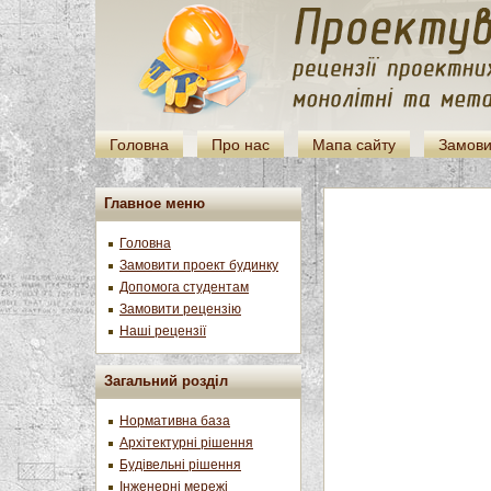
Головна
Про нас
Мапа сайту
Замови
Главное меню
Головна
Замовити проект будинку
Допомога студентам
Замовити рецензію
Наші рецензії
Загальний розділ
Нормативна база
Архітектурні рішення
Будівельні рішення
Інженерні мережі