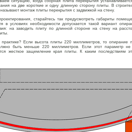
ваем ситуацию, когда сборная плита перекрытия устанавливаетс
ания на две короткие и одну длинную сторону плиты. В строите
 называют монтаж плиты перекрытия с задвижкой на стену.
проектирования, старайтесь так предусмотреть габариты помеще
отя в условиях необходимости допускается такой вариант опир
вия: на заводить плиту по длинной стороне на стену на рассто
иты.
а практике? Если высота плиты 220 миллиметров, то опирание 
олжно быть меньше 220 миллиметров. Если этот параметр не 
ся жесткое защемление края плиты. К каким последствиям э