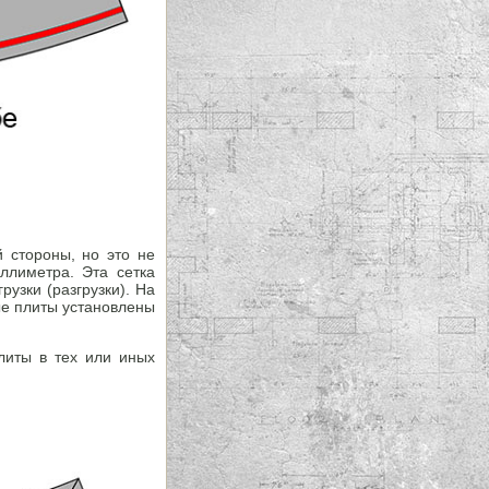
й стороны, но это не
ллиметра. Эта сетка
узки (разгрузки). На
ые плиты установлены
литы в тех или иных