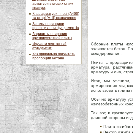
арматури в місцях стику
внапуск
Клас арматури - нові (А400)
та старі (А-ІІІ) позначення
Загальні принципи
проектування фундаментів
Варианты опирания
круглопустотной плиты
Сборные плиты изго
Изучаем ленточный
фундамент
заливается бетон. П
складирования.
Как правильно посчитать
пропорции бетона
Плиты с предварите
арматура растягив
арматуру и она, стр
Итак, мы уяснили,
армирования мы, как
использовать плиты 
Обычно арматуру уст
железобетонных конс
Так вот, в круглопу
длинной стороны изд
Плита изгибае
Вектор изгиба 