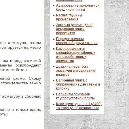
Армирование монолитной
балконной плиты
Расчет глубины
промерзания
Загальні рекомендації
армування плити
перекриття
Порядок замены
тся арматура, затем
проектной документации
портируется на место
Как оформляется
спецификация сборных
железеобетонных
 там перед заливкой
элементов
ементы освобождают
Довжина перепуску
сжимает бетон.
арматури в місцях стику
внапуск
енной схеме. Схему
Балконная плита с
 строительства важно
опиранием на две стены и
колонну
Варианты опирания
у арматуру в сборных
круглопустотной плиты
Клас арматури - нові (А400)
та старі (А-ІІІ) позначення
поясе и только вдоль
оты: