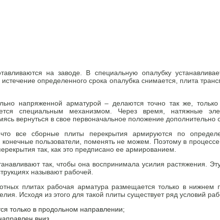
тавливаются на заводе. В специальную опалубку устанавливае
о истечение определенного срока опалубка снимается, плита транс
льно напряженной арматурой – делаются точно так же, только
ается специальным механизмом. Через время, натяжные эл
емясь вернуться в свое первоначальное положение дополнительно 
 что все сборные плиты перекрытия армируются по определ
 конечные пользователи, поменять не можем. Поэтому в процессе
перекрытия так, как это предписано ее армированием.
анавливают так, чтобы она воспринимала усилия растяжения. Эт
трукциях называют рабочей.
стотных плитах рабочая арматура размещается только в нижнем 
елия. Исходя из этого для такой плиты существует ряд условий раб
тся только в продольном направлении;
направлен вниз.